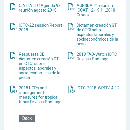
CIAT IATTC Agenda 93
AGENDA 21 reunión
reunión agosto 2018
ICCAT 12-19.11.2018
Croacia
IOTC-22 session Report
Dictamen creación GT
2018
de CTOI sobre
aspectos laborales y
socioeconómicos de la
pesca
Respuesta CE
2018 FAD-Watch IOTC
dictamen creación GT
Dr. Josu Santiago
en CTOI sobre
aspectos laborales y
socioeconomicos de la
pesca
2018 HCRs and
IOTC-2018-WPEB14-12
management
measures for tropical
tunas Dr Josu Santiago
Back