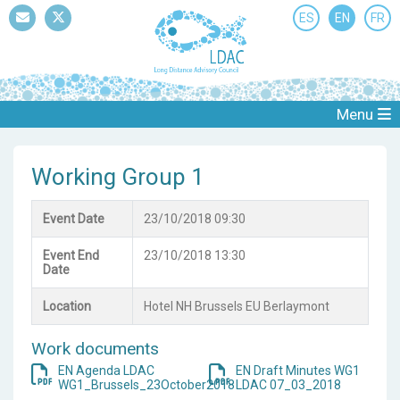
ES
EN
FR
Mail
Twitter
Menu
Working Group 1
Event Date
23/10/2018 09:30
Event End
23/10/2018 13:30
Date
Location
Hotel NH Brussels EU Berlaymont
Work documents
EN Agenda LDAC
EN Draft Minutes WG1
WG1_Brussels_23October2018
LDAC 07_03_2018