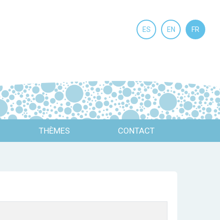
ES
EN
FR
THÈMES
CONTACT