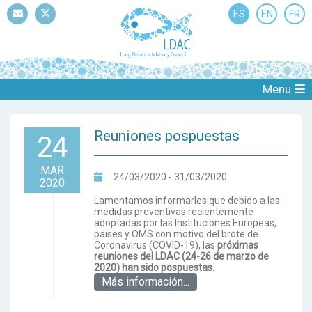
ES
EN
FR
Mail
Twitter
Menu
Reuniones pospuestas
24
MAR
24/03/2020 - 31/03/2020
2020
Lamentamos informarles que debido a las
medidas preventivas recientemente
adoptadas por las Instituciones Europeas,
países y OMS con motivo del brote de
Coronavirus (COVID-19), las
próximas
reuniones del LDAC (24-26 de marzo de
2020)
han sido pospuestas.
Más información...