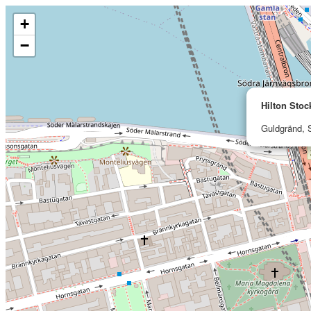
+
−
Hilton Sto
Guldgränd, 